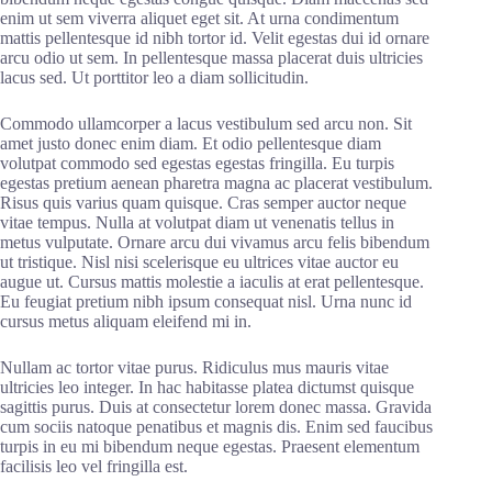
enim ut sem viverra aliquet eget sit. At urna condimentum
mattis pellentesque id nibh tortor id. Velit egestas dui id ornare
arcu odio ut sem. In pellentesque massa placerat duis ultricies
lacus sed. Ut porttitor leo a diam sollicitudin.
Commodo ullamcorper a lacus vestibulum sed arcu non. Sit
amet justo donec enim diam. Et odio pellentesque diam
volutpat commodo sed egestas egestas fringilla. Eu turpis
egestas pretium aenean pharetra magna ac placerat vestibulum.
Risus quis varius quam quisque. Cras semper auctor neque
vitae tempus. Nulla at volutpat diam ut venenatis tellus in
metus vulputate. Ornare arcu dui vivamus arcu felis bibendum
ut tristique. Nisl nisi scelerisque eu ultrices vitae auctor eu
augue ut. Cursus mattis molestie a iaculis at erat pellentesque.
Eu feugiat pretium nibh ipsum consequat nisl. Urna nunc id
cursus metus aliquam eleifend mi in.
Nullam ac tortor vitae purus. Ridiculus mus mauris vitae
ultricies leo integer. In hac habitasse platea dictumst quisque
sagittis purus. Duis at consectetur lorem donec massa. Gravida
cum sociis natoque penatibus et magnis dis. Enim sed faucibus
turpis in eu mi bibendum neque egestas. Praesent elementum
facilisis leo vel fringilla est.