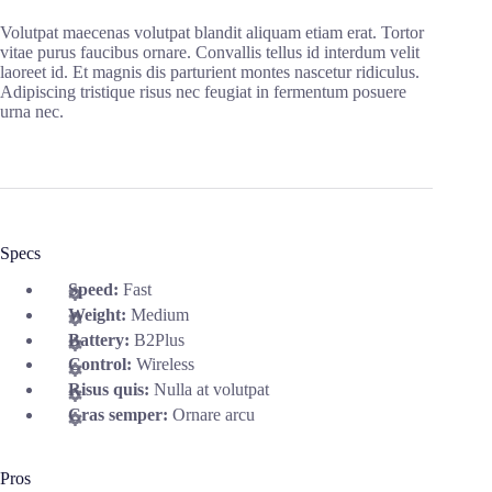
Volutpat maecenas volutpat blandit aliquam etiam erat. Tortor
vitae purus faucibus ornare. Convallis tellus id interdum velit
laoreet id. Et magnis dis parturient montes nascetur ridiculus.
Adipiscing tristique risus nec feugiat in fermentum posuere
urna nec.
Specs
Speed:
Fast
Weight:
Medium
Battery:
B2Plus
Control:
Wireless
Risus quis:
Nulla at volutpat
Cras semper:
Ornare arcu
Pros