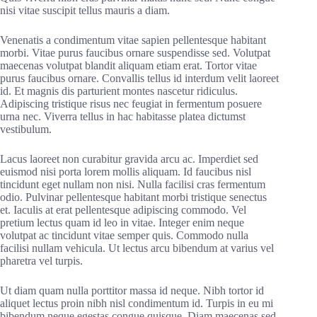
nisi vitae suscipit tellus mauris a diam.
Venenatis a condimentum vitae sapien pellentesque habitant
morbi. Vitae purus faucibus ornare suspendisse sed. Volutpat
maecenas volutpat blandit aliquam etiam erat. Tortor vitae
purus faucibus ornare. Convallis tellus id interdum velit laoreet
id. Et magnis dis parturient montes nascetur ridiculus.
Adipiscing tristique risus nec feugiat in fermentum posuere
urna nec. Viverra tellus in hac habitasse platea dictumst
vestibulum.
Lacus laoreet non curabitur gravida arcu ac. Imperdiet sed
euismod nisi porta lorem mollis aliquam. Id faucibus nisl
tincidunt eget nullam non nisi. Nulla facilisi cras fermentum
odio. Pulvinar pellentesque habitant morbi tristique senectus
et. Iaculis at erat pellentesque adipiscing commodo. Vel
pretium lectus quam id leo in vitae. Integer enim neque
volutpat ac tincidunt vitae semper quis. Commodo nulla
facilisi nullam vehicula. Ut lectus arcu bibendum at varius vel
pharetra vel turpis.
Ut diam quam nulla porttitor massa id neque. Nibh tortor id
aliquet lectus proin nibh nisl condimentum id. Turpis in eu mi
bibendum neque egestas congue quisque. Diam maecenas sed