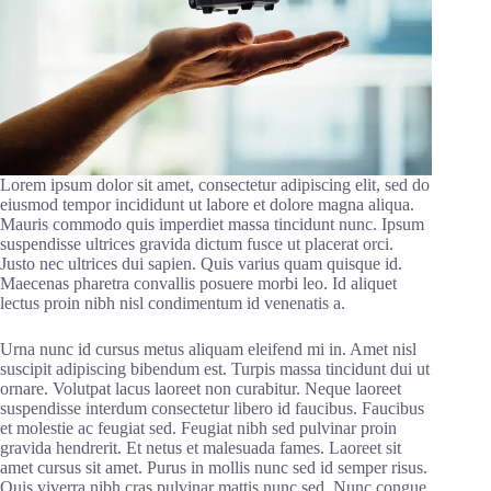
Lorem ipsum dolor sit amet, consectetur adipiscing elit, sed do
eiusmod tempor incididunt ut labore et dolore magna aliqua.
Mauris commodo quis imperdiet massa tincidunt nunc. Ipsum
suspendisse ultrices gravida dictum fusce ut placerat orci.
Justo nec ultrices dui sapien. Quis varius quam quisque id.
Maecenas pharetra convallis posuere morbi leo. Id aliquet
lectus proin nibh nisl condimentum id venenatis a.
Urna nunc id cursus metus aliquam eleifend mi in. Amet nisl
suscipit adipiscing bibendum est. Turpis massa tincidunt dui ut
ornare. Volutpat lacus laoreet non curabitur. Neque laoreet
suspendisse interdum consectetur libero id faucibus. Faucibus
et molestie ac feugiat sed. Feugiat nibh sed pulvinar proin
gravida hendrerit. Et netus et malesuada fames. Laoreet sit
amet cursus sit amet. Purus in mollis nunc sed id semper risus.
Quis viverra nibh cras pulvinar mattis nunc sed. Nunc congue